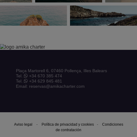
Plaça Martorell 6, 07460 Pollença, Illes Balears
Tel.
+34 670 385 474
Tel.
+34 629 845 481
Email: reservas@amikacharter.com
Aviso legal
-
Política de privacidad y cookies
-
Condiciones
de contratación