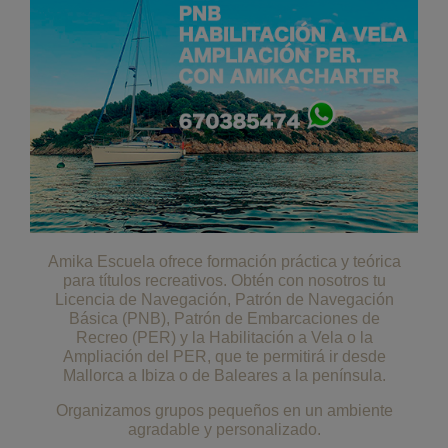
Amika Escuela ofrece formación práctica y teórica
para títulos recreativos. Obtén con nosotros tu
Licencia de Navegación, Patrón de Navegación
Básica (PNB), Patrón de Embarcaciones de
Recreo (PER) y la Habilitación a Vela o la
Ampliación del PER, que te permitirá ir desde
Mallorca a Ibiza o de Baleares a la península.
Organizamos grupos pequeños en un ambiente
agradable y personalizado.