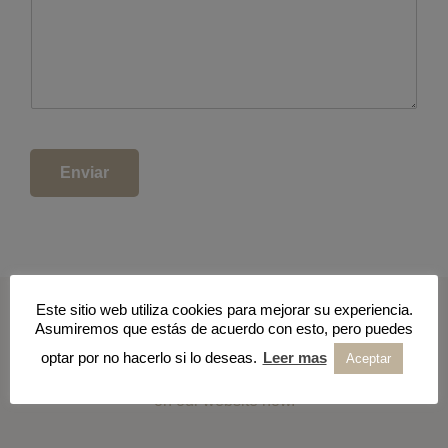
Enviar
Footer
Reserve your experience with Amika
Este sitio web utiliza cookies para mejorar su experiencia.
Charter NOW
Asumiremos que estás de acuerdo con esto, pero puedes
optar por no hacerlo si lo deseas.
Leer mas
Aceptar
Rent your boat and enjoy our excursions and day charter
with Amika Charter. Book your Mediterranean experience
on our website now.